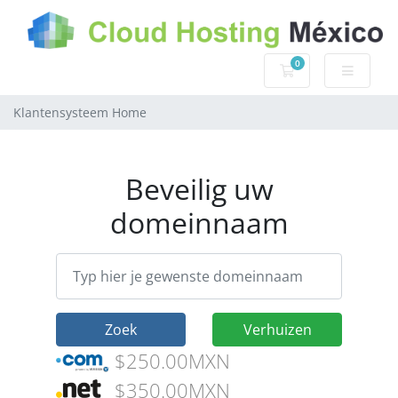
0
Winkelwagen
Klantensysteem Home
Beveilig uw
domeinnaam
Zoek
Verhuizen
$250.00MXN
$350.00MXN