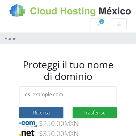
0
Carrello
Home
Proteggi il tuo nome
di dominio
Ricerca
Trasferisci
$250.00MXN
$350.00MXN