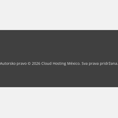
Autorsko pravo © 2026 Cloud Hosting México. Sva prava pridržana