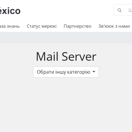
аза знань
Статус мережі
Партнерство
Зв'язок з нами
Mail Server
Обрати іншу категорію