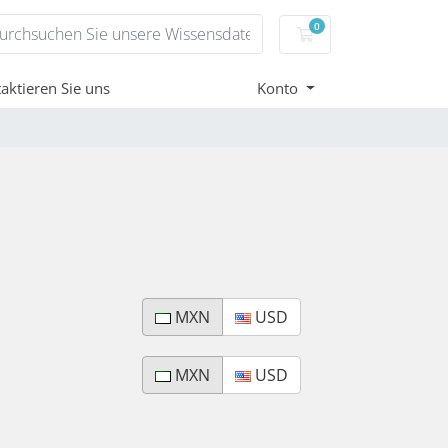
0
Mein Warenkorb
aktieren Sie uns
Konto
MXN
USD
MXN
USD