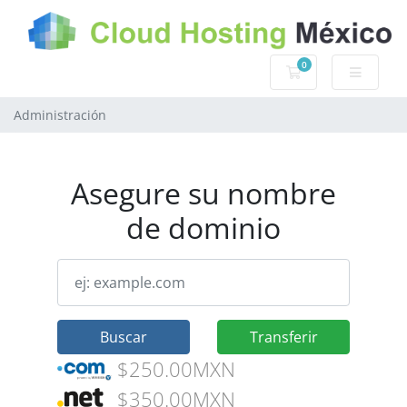
0
Carro de Pedidos
Administración
Asegure su nombre
de dominio
Buscar
Transferir
$250.00MXN
$350.00MXN