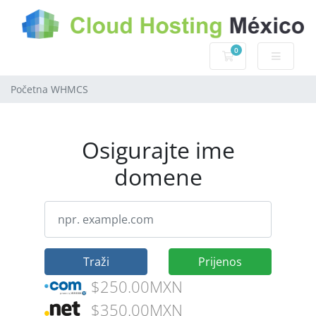
0
Košarica
Početna WHMCS
Osigurajte ime
domene
Traži
Prijenos
$250.00MXN
$350.00MXN