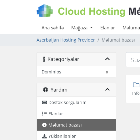
Ana səhifə
Mağaza
Elanlar
Məlumat
Azerbaijan Hosting Provider
Məlumat bazası
Kateqoriyalar
Dominios
0
Yardım
Info
Dəstək sorğularım
Elanlar
Məlumat bazası
Yüklənilənlər