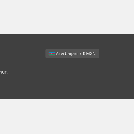
Azerbaijani / $ MXN
nur.