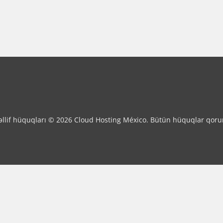
llif hüquqları © 2026 Cloud Hosting México. Bütün hüquqlar qoru