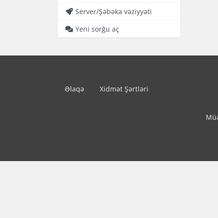
Server/Şəbəkə vəziyyəti
Yeni sorğu aç
Əlaqə
Xidmət Şərtləri
Müə