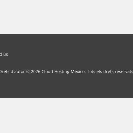
 d'ús
Drets d'autor © 2026 Cloud Hosting México. Tots els drets reservats