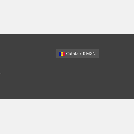
Català / $ MXN
.